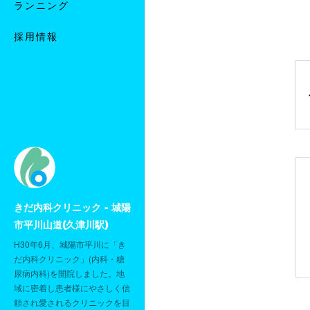
ランニング
採用情報
きだ内科クリニック - 城陽
市平川山道(久津川駅)
H30年6月、城陽市平川に「き
だ内科クリニック」(内科・糖
尿病内科)を開院しました。地
域に密着し患者様にやさしく信
頼され愛されるクリニックを目