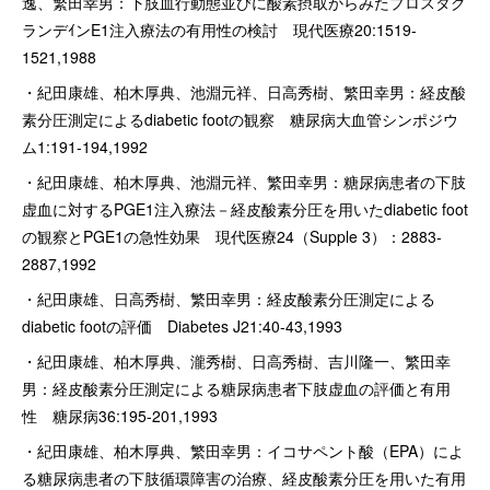
逸、繁田幸男：下肢血行動態並びに酸素摂取からみたプロスタグ
ランデｲンE1注入療法の有用性の検討 現代医療20:1519-
1521,1988
・紀田康雄、柏木厚典、池淵元祥、日高秀樹、繁田幸男：経皮酸
素分圧測定によるdiabetic footの観察 糖尿病大血管シンポジウ
ム1:191-194,1992
・紀田康雄、柏木厚典、池淵元祥、繁田幸男：糖尿病患者の下肢
虚血に対するPGE1注入療法－経皮酸素分圧を用いたdiabetic foot
の観察とPGE1の急性効果 現代医療24（Supple 3）：2883-
2887,1992
・紀田康雄、日高秀樹、繁田幸男：経皮酸素分圧測定による
diabetic footの評価 Diabetes J21:40-43,1993
・紀田康雄、柏木厚典、瀧秀樹、日高秀樹、吉川隆一、繁田幸
男：経皮酸素分圧測定による糖尿病患者下肢虚血の評価と有用
性 糖尿病36:195-201,1993
・紀田康雄、柏木厚典、繁田幸男：イコサペント酸（EPA）によ
る糖尿病患者の下肢循環障害の治療、経皮酸素分圧を用いた有用