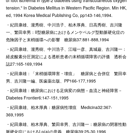
of foot ischemia in type-2 diabetes using transcutaneous oxygen
tension." In Diabetes Mellitus in Western Pacific Region. Min HK,
ed, 1994 Korea Medical Publishing Co, pp143-146,1994.
・紀田康雄、瀧秀樹、中川浩子、柏木厚典、日高秀樹、吉川隆
一、繁田幸男：Ⅱ型糖尿病におけるメンケベルグ型動脈硬化症の
危険因子と末梢循環への影響 糖尿病37:881-888,1994
・紀田康雄、瀧秀樹、中川浩子、江端一彦、真城巌、吉川隆一：
経皮酸素分圧測定による透析患者の末梢循環障害の評価 透析会
誌27:165-169,1994
・紀田康雄：「末梢循環障害・壊疽」 糖尿病と合併症 繁田幸
男、吉川隆一編、医歯薬出版、PP166-177,1995
・紀田康雄：糖尿病における足病変の病態－血流と神経障害－
Diabetes Frontier6:147-151,1995
・紀田康雄、柏木厚典：糖尿病性壊疽 Medicina32:367-
369,1995
・紀田康雄、柏木厚典、繁田幸男、吉川隆一：糖尿病の閉塞性動
脈硬化症におけるLp(a)の意義 糖尿病39:25-30,1996