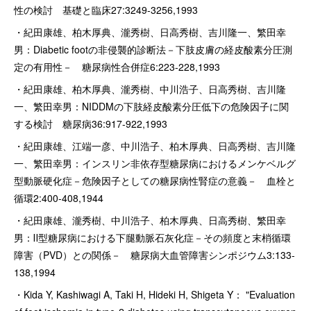
性の検討 基礎と臨床27:3249-3256,1993
・紀田康雄、柏木厚典、瀧秀樹、日高秀樹、吉川隆一、繁田幸
男：Diabetic footの非侵襲的診断法－下肢皮膚の経皮酸素分圧測
定の有用性－ 糖尿病性合併症6:223-228,1993
・紀田康雄、柏木厚典、瀧秀樹、中川浩子、日高秀樹、吉川隆
一、繁田幸男：NIDDMの下肢経皮酸素分圧低下の危険因子に関
する検討 糖尿病36:917-922,1993
・紀田康雄、江端一彦、中川浩子、柏木厚典、日高秀樹、吉川隆
一、繁田幸男：インスリン非依存型糖尿病におけるメンケベルグ
型動脈硬化症－危険因子としての糖尿病性腎症の意義－ 血栓と
循環2:400-408,1944
・紀田康雄、瀧秀樹、中川浩子、柏木厚典、日高秀樹、繁田幸
男：Ⅱ型糖尿病における下腿動脈石灰化症－その頻度と末梢循環
障害（PVD）との関係－ 糖尿病大血管障害シンポジウム3:133-
138,1994
・Kida Y, Kashiwagi A, Taki H, Hideki H, Shigeta Y： "Evaluation