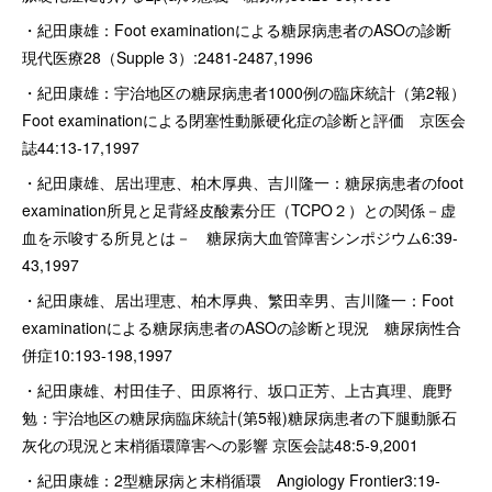
・紀田康雄：Foot examinationによる糖尿病患者のASOの診断
現代医療28（Supple 3）:2481-2487,1996
・紀田康雄：宇治地区の糖尿病患者1000例の臨床統計（第2報）
Foot examinationによる閉塞性動脈硬化症の診断と評価 京医会
誌44:13-17,1997
・紀田康雄、居出理恵、柏木厚典、吉川隆一：糖尿病患者のfoot
examination所見と足背経皮酸素分圧（TCPO２）との関係－虚
血を示唆する所見とは－ 糖尿病大血管障害シンポジウム6:39-
43,1997
・紀田康雄、居出理恵、柏木厚典、繁田幸男、吉川隆一：Foot
examinationによる糖尿病患者のASOの診断と現況 糖尿病性合
併症10:193-198,1997
・紀田康雄、村田佳子、田原将行、坂口正芳、上古真理、鹿野
勉：宇治地区の糖尿病臨床統計(第5報)糖尿病患者の下腿動脈石
灰化の現況と末梢循環障害への影響 京医会誌48:5-9,2001
・紀田康雄：2型糖尿病と末梢循環 Angiology Frontier3:19-