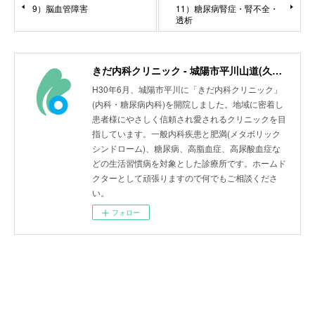
9）脳血管障害
11）糖尿病腎症・腎不全・
透析
きだ内科クリニック - 城陽市平川山道(久津川駅)
H30年6月、城陽市平川に「きだ内科クリニック」
(内科・糖尿病内科)を開院しました。地域に密着し
患者様にやさしく信頼され愛されるクリニックを目
指しています。一般内科疾患と肥満(メタボリック
シンドローム)、糖尿病、高脂血症、高尿酸血症な
どの生活習慣病を対象とした診療所です。ホームド
クターとして頑張りますので何でもご相談くださ
い。
フォロー