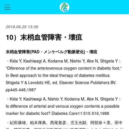
2018.06.20 13:36
10）末梢血管障害・壊疽
末梢血管障害(PAD・メンケベルグ動脈硬化)・壊疽
・Kida Y, Kashiwagi A, Kodama M, Nishio Y, Abe N, Shigeta Y：
"Diference of the arteriovenous oxygen content in diabetic foot."
In Best approach to the ideal therapy of diabetes mellitus.
Shigeta Y & Levobitz HE, ed, Elsevier Science Publishers BV.
pp445-448,1987
・Kida Y, Kashiwagi A, Nishio Y, Kodama M, Abe N, Shigeta Y：
Is difference of arterial and venous oxygen contents a possible
marker for diabetic foot? Diabetes Care11:515-516,1988
・紀田康雄、柏木厚典、西尾善彦、児玉光顕、阿部奈々美、田中