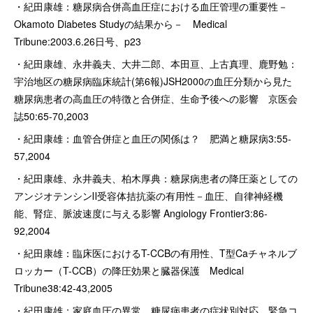
・紀田康雄：糖尿病合併高血圧症における血圧管理の重要性－
Okamoto Diabetes Studyの結果から－ Medical
Tribune:2003.6.26日号、p23
・紀田康雄、永井義夫、大井二郎、本田亘、上古真理、鹿野勉：
宇治地区の糖尿病臨床統計(第6報)JSH2000の血圧分類から見た
糖尿病患者の高血圧の特徴と合併症、生命予後への影響 京医会
誌50:65-70,2003
・紀田康雄：血管合併症と血圧の関係は？ 肥満と糖尿病3:55-
57,2004
・紀田康雄、永井義夫、柏木厚典：糖尿病患者の降圧薬としての
アンジオテンシンⅡ受容体拮抗薬の有用性－血圧、自律神経機
能、腎症、脈波速度に与える影響 Angiology Frontier3:86-
92,2004
・紀田康雄：臨床医におけるT-CCBの有用性、T型Caチャネルブ
ロッカー（T-CCB）の降圧効果と臓器保護 Medical
Tribune38:42-43,2005
・紀田康雄：家庭血圧の異常 糖尿病患者の症状別対応 緊急コ