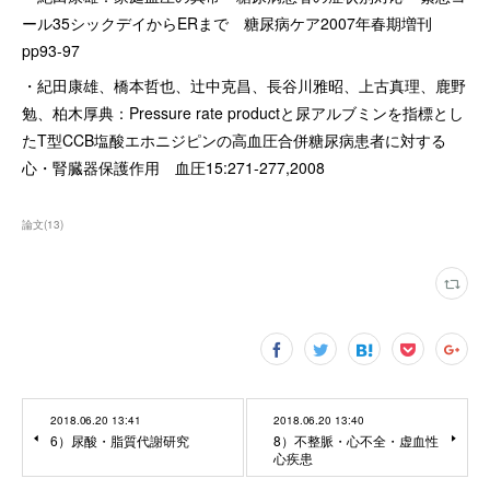
ール35シックデイからERまで 糖尿病ケア2007年春期増刊
pp93-97
・紀田康雄、橋本哲也、辻中克昌、長谷川雅昭、上古真理、鹿野
勉、柏木厚典：Pressure rate productと尿アルブミンを指標とし
たT型CCB塩酸エホニジピンの高血圧合併糖尿病患者に対する
心・腎臓器保護作用 血圧15:271-277,2008
論文
(
13
)
2018.06.20 13:41
2018.06.20 13:40
6）尿酸・脂質代謝研究
8）不整脈・心不全・虚血性
心疾患