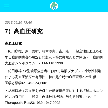
2018.06.20 13:40
7）高血圧研究
高血圧研究
・紀田康雄、原田夏樹、柏木厚典、吉川隆一：起立性低血圧を有
する糖尿病患者の現況と問題点－特に突然死との関係－ 糖尿病
大血管シンポジウム 7:114-118,1998
・紀田康雄：2型糖尿病患者における塩酸ブナゾシン徐放性製剤
による高血圧治療の有用性－特に起立時の血圧変動への影響－
医学と薬学45:249-254,2001
・紀田康雄：高血圧を合併した糖尿病患者に対する塩酸エホニジ
ピンの有用性 －腎症、自律神経機能に与える影響について－
Therapeutic Res23:1939-1947,2002